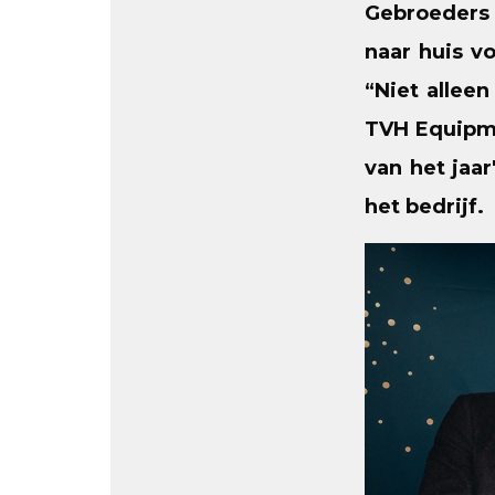
Gebroeders 
naar huis v
“Niet alle
TVH Equipme
van het jaa
het bedrijf.