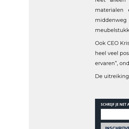
Niet alleen
materialen 
middenweg 
meubelstukken
Ook CEO Kris
heel veel pos
ervaren”, ond
De uitreikin
SCHRIJF JE NET