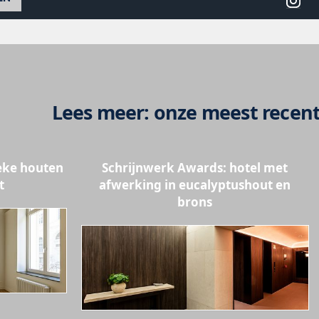
Lees meer: onze meest recent
eke houten
Schrijnwerk Awards: hotel met
t
afwerking in eucalyptushout en
brons