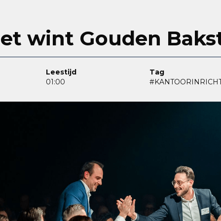
et wint Gouden Baks
Leestijd
Tag
01:00
#KANTOORINRICH