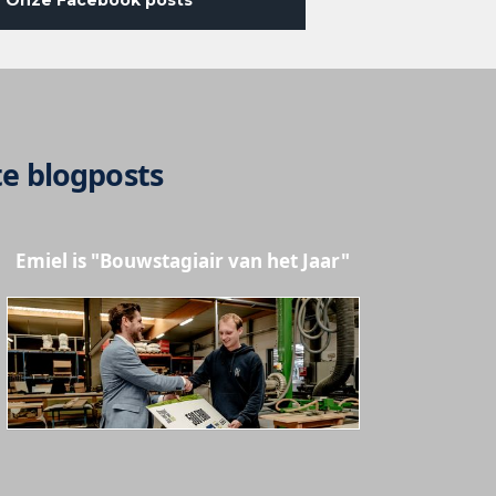
e blogposts
Emiel is "Bouwstagiair van het Jaar"